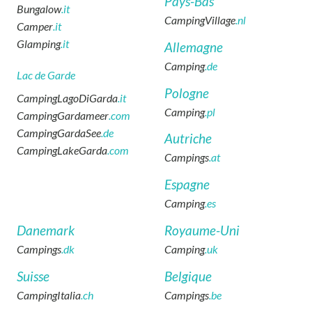
Pays-Bas
Bungalow
.it
CampingVillage
.nl
Camper
.it
Glamping
.it
Allemagne
Camping
.de
Lac de Garde
Pologne
CampingLagoDiGarda
.it
Camping
.pl
CampingGardameer
.com
CampingGardaSee
.de
Autriche
CampingLakeGarda
.com
Campings
.at
Espagne
Camping
.es
Danemark
Royaume-Uni
Campings
.dk
Camping
.uk
Suisse
Belgique
CampingItalia
.ch
Campings
.be